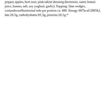
pepper, apples, beet root, pink tahini dressing (beetroots, water, lemon
juice, humus, salt, soy yoghurt, garlic). Topping: lime wedges,
coriander.nnNutritional info per portion ca. 480: Energy 687kcal/2885kJ,
fats 26.5g, carbohydrates 81,5g, proteins 26.1g.*
Erleben Sie frische, nahrhafte Suppen und Bowls aus regionalen
Zutaten. Besuchen Sie unsere warmen und einladenden Lokale in der
ganzen Stadt und genießen Sie eine vollwertige Mahlzeit, die schnell
und mit einem Lächeln serviert wird. Sehen Sie sich die von unserem
Küchenchef zusammengestellte Wochenkarte an und gönnen Sie sich
saisonale Spezialitäten.
ÜBER UNS
ENTDECKE SO CATERING
STANDORTE
UNSERE STANDORTE