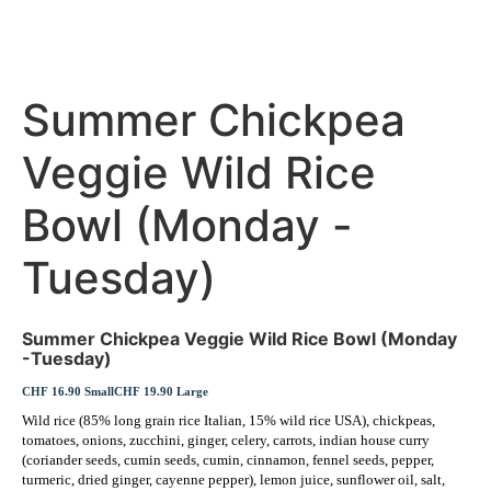
Summer Chickpea
Veggie Wild Rice
Bowl (Monday -
Tuesday)
Summer Chickpea Veggie Wild Rice Bowl (Monday
-Tuesday)
CHF 16.90 Small
CHF 19.90 Large
Wild rice (85% long grain rice Italian, 15% wild rice USA), chickpeas,
tomatoes, onions, zucchini, ginger, celery, carrots, indian house curry
(coriander seeds, cumin seeds, cumin, cinnamon, fennel seeds, pepper,
turmeric, dried ginger, cayenne pepper), lemon juice, sunflower oil, salt,