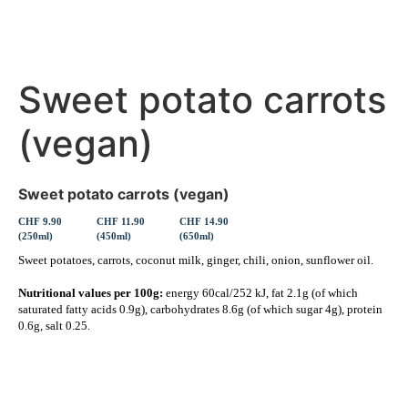
Sweet potato carrots
(vegan)
Sweet potato carrots (vegan)
CHF 9.90
CHF 11.90
CHF 14.90
(250ml)
(450ml)
(650ml)
Sweet potatoes, carrots, coconut milk, ginger, chili, onion, sunflower oil.
Nutritional values per 100g:
energy 60cal/252 kJ, fat 2.1g (of which
saturated fatty acids 0.9g), carbohydrates 8.6g (of which sugar 4g), protein
0.6g, salt 0.25.