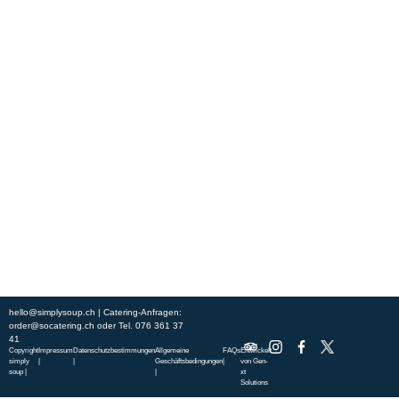
Erleben Sie frische, nahrhafte Suppen und Bowls aus regionalen
Zutaten. Besuchen Sie unsere warmen und einladenden Lokale in der
ganzen Stadt und genießen Sie eine vollwertige Mahlzeit, die schnell
und mit einem Lächeln serviert wird. Sehen Sie sich die von unserem
Küchenchef zusammengestellte Wochenkarte an und gönnen Sie sich
saisonale Spezialitäten.
ÜBER UNS
ENTDECKE SO CATERING
STANDORTE
UNSERE STANDORTE
hello@simplysoup.ch
| Catering-Anfragen:
order@socatering.ch
oder
Tel. 076 361 37
41
Copyright
Impressum
Datenschutzbestimmungen
Allgemeine
FAQs
Entwickelt
simply
|
|
Geschäftsbedingungen
|
von
Gen-
soup |
|
xt
Solutions