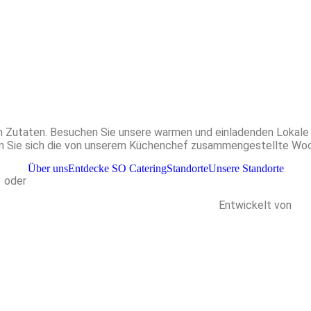
en Zutaten. Besuchen Sie unsere warmen und einladenden Lokale 
ehen Sie sich die von unserem Küchenchef zusammengestellte Woch
Über uns
Entdecke SO Catering
Standorte
Unsere Standorte
h
oder
Tel. 076 361 37 41
 |
Allgemeine Geschäftsbedingungen |
FAQs |
Entwickelt von
Gen