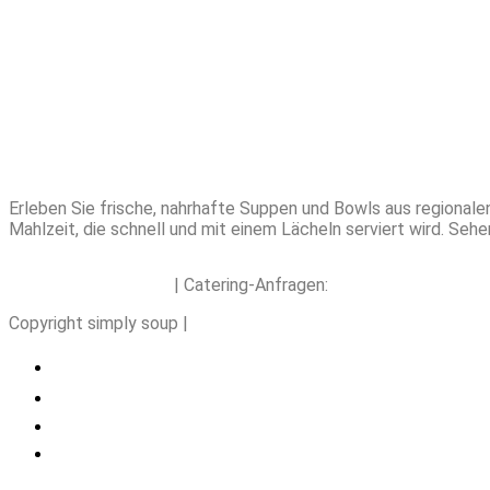
Erleben Sie frische, nahrhafte Suppen und Bowls aus regional
Mahlzeit, die schnell und mit einem Lächeln serviert wird. S
hello@simplysoup.ch
| Catering-Anfragen:
order@socatering.c
Copyright simply soup |
Impressum |
Datenschutzbestimmungen