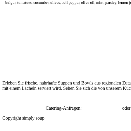
bulgur, tomatoes, cucumber, olives, bell pepper, olive oil, mint, parsley, lemon j
Erleben Sie frische, nahrhafte Suppen und Bowls aus regionalen Zuta
mit einem Lächeln serviert wird. Sehen Sie sich die von unserem Küc
hello@simplysoup.ch
| Catering-Anfragen:
order@socatering.ch
ode
Copyright simply soup |
Impressum |
Datenschutzbestimmungen |
Allge