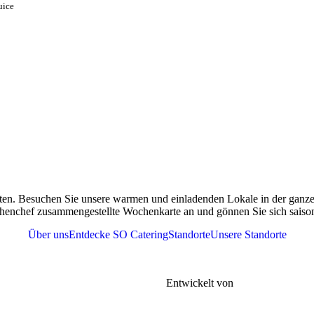
uice
ten. Besuchen Sie unsere warmen und einladenden Lokale in der ganzen
henchef zusammengestellte Wochenkarte an und gönnen Sie sich saisona
Über uns
Entdecke SO Catering
Standorte
Unsere Standorte
r
Tel. 076 361 37 41
meine Geschäftsbedingungen |
FAQs |
Entwickelt von
Gen-xt Solutions