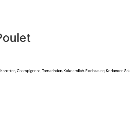
CATERING
LIEFERUNG
Poulet
s, Karotten, Champignons, Tamarinden, Kokosmilch, Fischsauce, Koriander, Salz