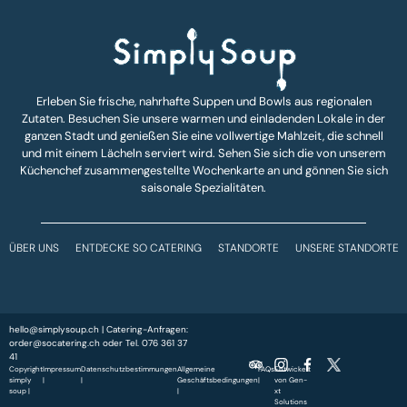
Erleben Sie frische, nahrhafte Suppen und Bowls aus regionalen
Zutaten. Besuchen Sie unsere warmen und einladenden Lokale in der
ganzen Stadt und genießen Sie eine vollwertige Mahlzeit, die schnell
und mit einem Lächeln serviert wird. Sehen Sie sich die von unserem
Küchenchef zusammengestellte Wochenkarte an und gönnen Sie sich
saisonale Spezialitäten.
ÜBER UNS
ENTDECKE SO CATERING
STANDORTE
UNSERE STANDORTE
hello@simplysoup.ch
| Catering-Anfragen:
order@socatering.ch
oder
Tel. 076 361 37
41
Copyright
Impressum
Datenschutzbestimmungen
Allgemeine
FAQs
Entwickelt
simply
|
|
Geschäftsbedingungen
|
von
Gen-
soup |
|
xt
Solutions