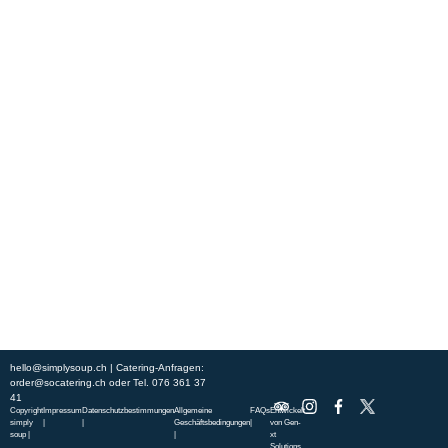
Erleben Sie frische, nahrhafte Suppen und Bowls aus regionalen
Zutaten. Besuchen Sie unsere warmen und einladenden Lokale in der
ganzen Stadt und genießen Sie eine vollwertige Mahlzeit, die schnell
und mit einem Lächeln serviert wird. Sehen Sie sich die von unserem
Küchenchef zusammengestellte Wochenkarte an und gönnen Sie sich
saisonale Spezialitäten.
ÜBER UNS
ENTDECKE SO CATERING
STANDORTE
UNSERE STANDORTE
hello@simplysoup.ch
| Catering-Anfragen:
order@socatering.ch
oder
Tel. 076 361 37
41
Copyright
Impressum
Datenschutzbestimmungen
Allgemeine
FAQs
Entwickelt
simply
|
|
Geschäftsbedingungen
|
von
Gen-
soup |
|
xt
Solutions