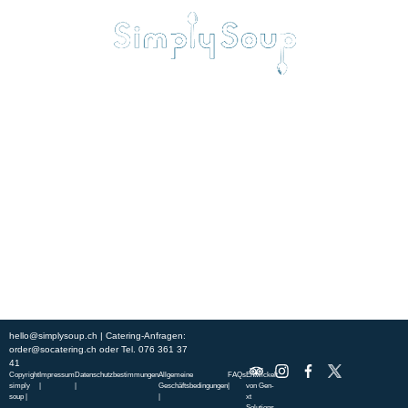
Erleben Sie frische, nahrhafte Suppen und Bowls aus regionalen
Zutaten. Besuchen Sie unsere warmen und einladenden Lokale in der
ganzen Stadt und genießen Sie eine vollwertige Mahlzeit, die schnell
und mit einem Lächeln serviert wird. Sehen Sie sich die von unserem
Küchenchef zusammengestellte Wochenkarte an und gönnen Sie sich
saisonale Spezialitäten.
ÜBER UNS
ENTDECKE SO CATERING
STANDORTE
UNSERE STANDORTE
hello@simplysoup.ch
| Catering-Anfragen:
order@socatering.ch
oder
Tel. 076 361 37
41
Copyright
Impressum
Datenschutzbestimmungen
Allgemeine
FAQs
Entwickelt
simply
|
|
Geschäftsbedingungen
|
von
Gen-
soup |
|
xt
Solutions