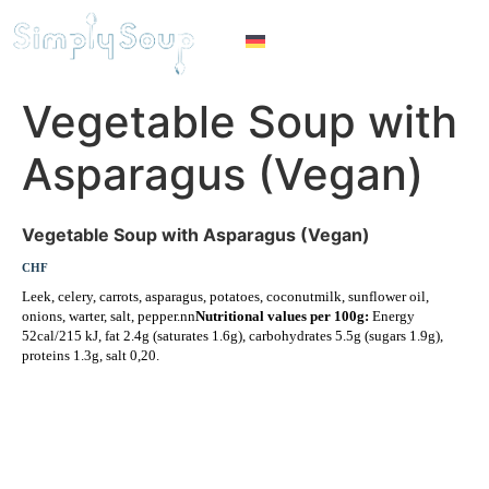
Vegetable Soup with
Asparagus (Vegan)
Vegetable Soup with Asparagus (Vegan)
CHF
Leek, celery, carrots, asparagus, potatoes, coconutmilk, sunflower oil,
onions, warter, salt, pepper.nn
Nutritional values per 100g:
Energy
52cal/215 kJ, fat 2.4g (saturates 1.6g), carbohydrates 5.5g (sugars 1.9g),
proteins 1.3g, salt 0,20.