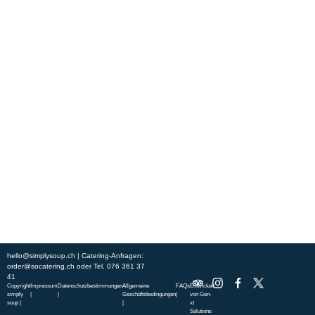
Erleben Sie frische, nahrhafte Suppen und Bowls aus regionalen
Zutaten. Besuchen Sie unsere warmen und einladenden Lokale in der
ganzen Stadt und genießen Sie eine vollwertige Mahlzeit, die schnell
und mit einem Lächeln serviert wird. Sehen Sie sich die von unserem
Küchenchef zusammengestellte Wochenkarte an und gönnen Sie sich
saisonale Spezialitäten.
ÜBER UNS
ENTDECKE SO CATERING
STANDORTE
UNSERE STANDORTE
hello@simplysoup.ch
| Catering-Anfragen:
order@socatering.ch
oder
Tel. 076 361 37
41
Copyright
Impressum
Datenschutzbestimmungen
Allgemeine
FAQs
Entwickelt
simply
|
|
Geschäftsbedingungen
|
von
Gen-
soup |
|
xt
Solutions