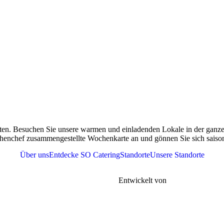
ten. Besuchen Sie unsere warmen und einladenden Lokale in der ganzen
henchef zusammengestellte Wochenkarte an und gönnen Sie sich saisona
Über uns
Entdecke SO Catering
Standorte
Unsere Standorte
r
Tel. 076 361 37 41
meine Geschäftsbedingungen |
FAQs |
Entwickelt von
Gen-xt Solutions