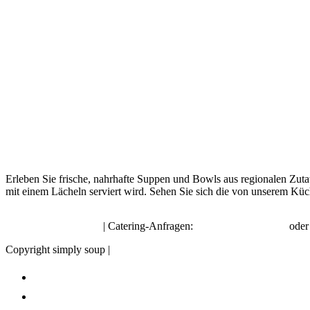
Erleben Sie frische, nahrhafte Suppen und Bowls aus regionalen Zuta
mit einem Lächeln serviert wird. Sehen Sie sich die von unserem Küc
hello@simplysoup.ch
| Catering-Anfragen:
order@socatering.ch
ode
Copyright simply soup |
Impressum |
Datenschutzbestimmungen |
Allge