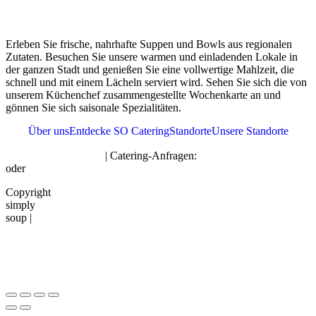
Erleben Sie frische, nahrhafte Suppen und Bowls aus regionalen
Zutaten. Besuchen Sie unsere warmen und einladenden Lokale in
der ganzen Stadt und genießen Sie eine vollwertige Mahlzeit, die
schnell und mit einem Lächeln serviert wird. Sehen Sie sich die von
unserem Küchenchef zusammengestellte Wochenkarte an und
gönnen Sie sich saisonale Spezialitäten.
Über uns
Entdecke SO Catering
Standorte
Unsere Standorte
hello@simplysoup.ch
| Catering-Anfragen:
order@socatering.ch
oder
Tel. 076 361 37 41
Copyright
Impressum
Datenschutzbestimmungen
Allgemeine
simply
|
|
Geschäftsbedingunge
soup |
|