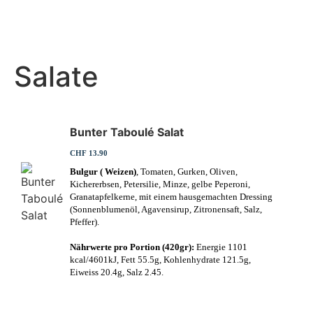
Salate
Bunter Taboulé Salat
CHF 13.90
Bulgur ( Weizen)
, Tomaten, Gurken, Oliven,
Kichererbsen, Petersilie, Minze, gelbe Peperoni,
Granatapfelkerne, mit einem hausgemachten Dressing
(Sonnenblumenöl, Agavensirup, Zitronensaft, Salz,
Pfeffer).
Nährwerte pro Portion (420gr):
Energie 1101
kcal/4601kJ, Fett 55.5g, Kohlenhydrate 121.5g,
Eiweiss 20.4g, Salz 2.45.