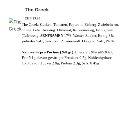
The Greek
CHF 13.90
The Greek: Gurken, Tomaten, Peperoni, Eisberg, Zwiebeln rot,
Oiven, Feta. Dressing: Olivenöl, Rotweinessig, Honig Senf
(Tafelessig,
SENFSAMEN
17%, Wasser, Zucker, Honig 8%,
jodiertes Salz, Gewürze.) Zitronensaft, Oregano, Salz, Pfeffer.
Nährwerte pro Portion (260 gr):
Energie 128kcal/536kJ,
Fett 5.1g, davon gesättigte Fettsäure 0.7g, Kohlenhydrate
15.3 davon Zucker 2.9g, Protein 2.3g, Salz, 0.45g.
Erleben Sie frische, nahrhafte Suppen und Bowls aus regionalen
Zutaten. Besuchen Sie unsere warmen und einladenden Lokale in der
ganzen Stadt und genießen Sie eine vollwertige Mahlzeit, die schnell
und mit einem Lächeln serviert wird. Sehen Sie sich die von unserem