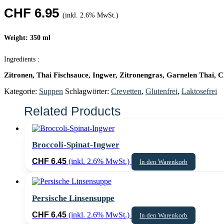
CHF
6.95
(inkl. 2.6% MwSt.)
Weight: 350 ml
Ingredients :
Zitronen, Thai Fischsauce, Ingwer, Zitronengras, Garnelen Thai, 
Kategorie:
Suppen
Schlagwörter:
Crevetten
,
Glutenfrei
,
Laktosefrei
Broccoli-Spinat-Ingwer
CHF
6.45
(inkl. 2.6% MwSt.)
In den Warenkorb
Persische Linsensuppe
CHF
6.45
(inkl. 2.6% MwSt.)
In den Warenkorb