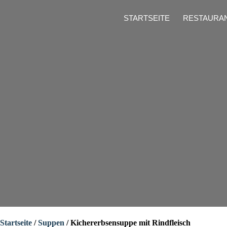
STARTSEITE
RESTAURA
Startseite
/
Suppen
/ Kichererbsensuppe mit Rindfleisch