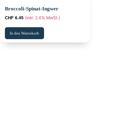
Broccoli-Spinat-Ingwer
(inkl. 2.6% MwSt.)
CHF
6.45
In den Warenkorb
Erleben Sie fris
warmen und einladen
schnell und mi
zusammenge