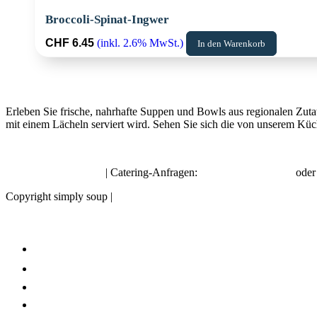
Broccoli-Spinat-Ingwer
CHF
6.45
(inkl. 2.6% MwSt.)
In den Warenkorb
Erleben Sie frische, nahrhafte Suppen und Bowls aus regionalen Zuta
mit einem Lächeln serviert wird. Sehen Sie sich die von unserem Küc
hello@simplysoup.ch
| Catering-Anfragen:
order@socatering.ch
ode
Copyright simply soup |
Impressum |
Datenschutzbestimmungen |
Allge