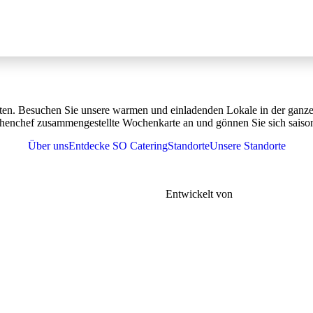
ten. Besuchen Sie unsere warmen und einladenden Lokale in der ganzen
henchef zusammengestellte Wochenkarte an und gönnen Sie sich saisona
Über uns
Entdecke SO Catering
Standorte
Unsere Standorte
r
Tel. 076 361 37 41
meine Geschäftsbedingungen |
FAQs |
Entwickelt von
Gen-xt Solutions