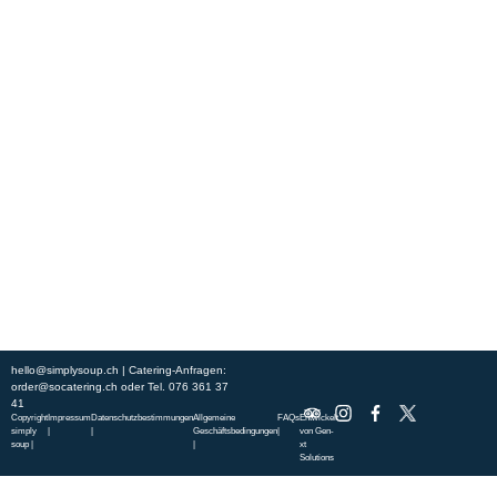
Erleben Sie frische, nahrhafte Suppen und Bowls aus regionalen
Zutaten. Besuchen Sie unsere warmen und einladenden Lokale in der
ganzen Stadt und genießen Sie eine vollwertige Mahlzeit, die schnell
und mit einem Lächeln serviert wird. Sehen Sie sich die von unserem
Küchenchef zusammengestellte Wochenkarte an und gönnen Sie sich
saisonale Spezialitäten.
ÜBER UNS
ENTDECKE SO CATERING
STANDORTE
UNSERE STANDORTE
hello@simplysoup.ch
| Catering-Anfragen:
order@socatering.ch
oder
Tel. 076 361 37
41
Copyright
Impressum
Datenschutzbestimmungen
Allgemeine
FAQs
Entwickelt
simply
|
|
Geschäftsbedingungen
|
von
Gen-
soup |
|
xt
Solutions