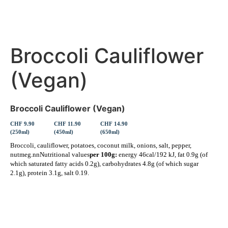
Broccoli Cauliflower
(Vegan)
Broccoli Cauliflower (Vegan)
CHF 9.90
CHF 11.90
CHF 14.90
(250ml)
(450ml)
(650ml)
Broccoli, cauliflower, potatoes, coconut milk, onions, salt, pepper,
nutmeg.nnNutritional values
per 100g:
energy 46cal/192 kJ, fat 0.9g (of
which saturated fatty acids 0.2g), carbohydrates 4.8g (of which sugar
2.1g), protein 3.1g, salt 0.19.