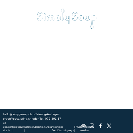
Erleben Sie frische, nahrhafte Suppen und Bowls aus regionalen
Zutaten. Besuchen Sie unsere warmen und einladenden Lokale in der
ganzen Stadt und genießen Sie eine vollwertige Mahlzeit, die schnell
und mit einem Lächeln serviert wird. Sehen Sie sich die von unserem
Küchenchef zusammengestellte Wochenkarte an und gönnen Sie sich
saisonale Spezialitäten.
ÜBER UNS
ENTDECKE SO CATERING
STANDORTE
UNSERE STANDORTE
hello@simplysoup.ch
| Catering-Anfragen:
order@socatering.ch
oder
Tel. 076 361 37
41
Copyright
Impressum
Datenschutzbestimmungen
Allgemeine
FAQs
Entwickelt
simply
|
|
Geschäftsbedingungen
|
von
Gen-