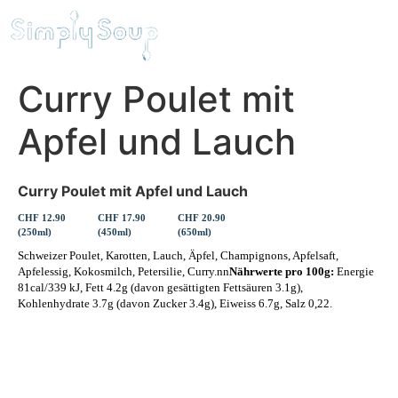
Curry Poulet mit
Apfel und Lauch
Curry Poulet mit Apfel und Lauch
CHF 12.90
CHF 17.90
CHF 20.90
(250ml)
(450ml)
(650ml)
Schweizer Poulet, Karotten, Lauch, Äpfel, Champignons, Apfelsaft,
Apfelessig, Kokosmilch, Petersilie, Curry.nn
Nährwerte pro 100g:
Energie
81cal/339 kJ, Fett 4.2g (davon gesättigten Fettsäuren 3.1g),
Kohlenhydrate 3.7g (davon Zucker 3.4g), Eiweiss 6.7g, Salz 0,22.