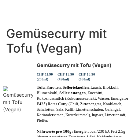
Gemüsecurry mit
Tofu (Vegan)
Gemüsecurry mit Tofu (Vegan)
CHF 11.90
CHF 15.90
CHF 18.90
(250ml)
(450ml)
(650ml)
Tofu
, Karotten,
Sellerieknollen
, Lauch, Brokkoli,
Blumenkohl,
Selleriestangen
, Zucchini,
Kokosnussmilch (Kokosnussextrakt, Wasser, Emulgator
E435) Rotes Curry (Chili, Zitronengras, Knoblauch,
Schalotten, Salz, Kaffir Limettenschalen, Galangal,
Koriandersamen, Kreuzkümmel), Ingwer, Limettensaft,
Pfeffer.
Nährwerte pro 100g:
Energie 55cal/230 kJ, Fett 2.5g
(davon gesättigten Fettsäuren 1.6g), Kohlenhydrate