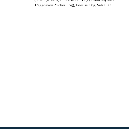
1.9g (davon Zucker 1.5g), Eiweiss 5.6g, Salz 0.23.
Erleben Sie frische, nahrhafte Suppen und Bowls aus regionalen
Zutaten. Besuchen Sie unsere warmen und einladenden Lokale in der
ganzen Stadt und genießen Sie eine vollwertige Mahlzeit, die schnell
und mit einem Lächeln serviert wird. Sehen Sie sich die von unserem
Küchenchef zusammengestellte Wochenkarte an und gönnen Sie sich
saisonale Spezialitäten.
ÜBER UNS
ENTDECKE SO CATERING
STANDORTE
UNSERE STANDORTE