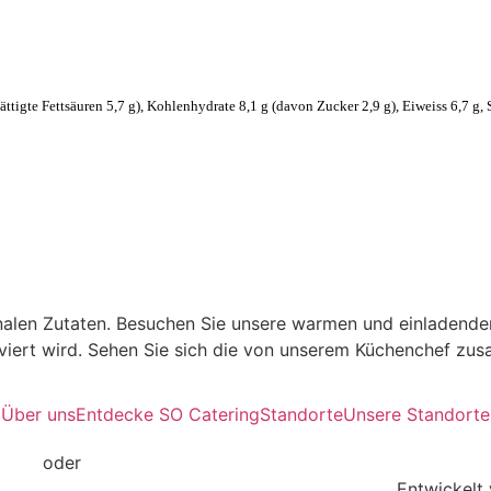
ättigte Fettsäuren 5,7 g), Kohlenhydrate 8,1 g (davon Zucker 2,9 g), Eiweiss 6,7 g, 
onalen Zutaten. Besuchen Sie unsere warmen und einladende
erviert wird. Sehen Sie sich die von unserem Küchenchef z
Über uns
Entdecke SO Catering
Standorte
Unsere Standorte
ng.ch
oder
Tel. 076 361 37 41
gen |
Allgemeine Geschäftsbedingungen |
FAQs |
Entwickelt