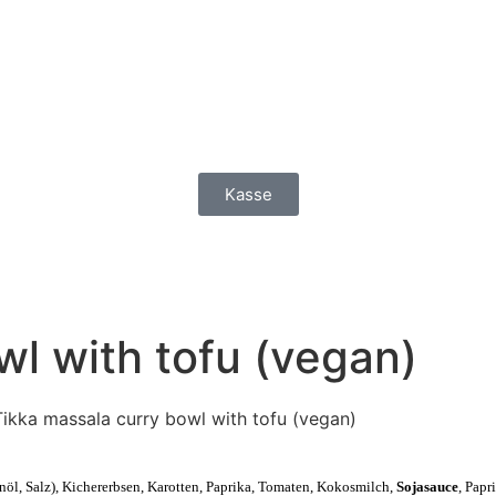
Kasse
wl with tofu (vegan)
Tikka massala curry bowl with tofu (vegan)
öl, Salz), Kichererbsen, Karotten, Paprika, Tomaten, Kokosmilch,
Sojasauce
, Papr