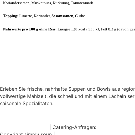
Koriandersamen, Muskatnuss, Kurkuma), Tomatenmark.
Topping:
Limette, Koriander,
Sesamsamen
, Gurke.
Nährwerte pro 100 g ohne Reis:
Energie 128 kcal / 535 kJ, Fett 8,3 g (davon ges
Erleben Sie frische, nahrhafte Suppen und Bowls aus regi
vollwertige Mahlzeit, die schnell und mit einem Lächeln s
saisonale Spezialitäten.
hello@simplysoup.ch
| Catering-Anfragen:
order@socateri
Copyright simply soup |
Impressum |
Datenschutzbestimmun