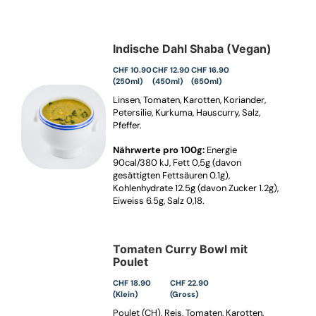
Indische Dahl Shaba (Vegan)
CHF 10.90
CHF 12.90
CHF 16.90
(250ml)
(450ml)
(650ml)
Linsen, Tomaten, Karotten, Koriander,
Petersilie, Kurkuma, Hauscurry, Salz,
Pfeffer.
Nährwerte pro 100g:
Energie
90cal/380 kJ, Fett 0,5g (davon
gesättigten Fettsäuren 0.1g),
Kohlenhydrate 12.5g (davon Zucker 1.2g),
Eiweiss 6.5g, Salz 0,18.
Tomaten Curry Bowl mit
Poulet
CHF 18.90
CHF 22.90
(Klein)
(Gross)
Poulet (CH), Reis, Tomaten, Karotten,