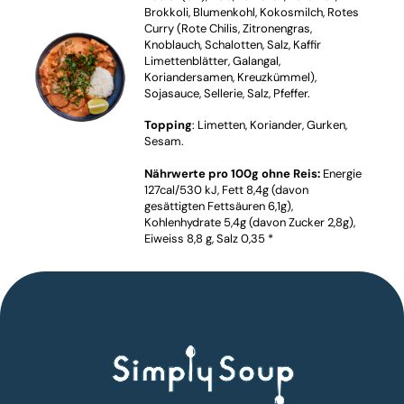
Brokkoli, Blumenkohl, Kokosmilch, Rotes
Curry (Rote Chilis, Zitronengras,
Knoblauch, Schalotten, Salz, Kaffir
Limettenblätter, Galangal,
Koriandersamen, Kreuzkümmel),
Sojasauce, Sellerie, Salz, Pfeffer.
Topping
: Limetten, Koriander, Gurken,
Sesam.
Nährwerte pro 100g ohne Reis:
Energie
127cal/530 kJ, Fett 8,4g (davon
gesättigten Fettsäuren 6,1g),
Kohlenhydrate 5,4g (davon Zucker 2,8g),
Eiweiss 8,8 g, Salz 0,35 *