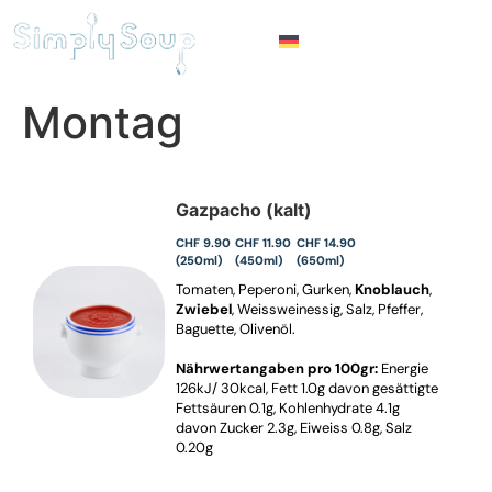
Montag
Gazpacho (kalt)
CHF 9.90
CHF 11.90
CHF 14.90
(250ml)
(450ml)
(650ml)
Tomaten, Peperoni, Gurken,
Knoblauch
,
Zwiebel
, Weissweinessig, Salz, Pfeffer,
Baguette, Olivenöl.
Nährwertangaben pro 100gr:
Energie
126kJ/ 30kcal, Fett 1.0g davon gesättigte
Fettsäuren 0.1g, Kohlenhydrate 4.1g
davon Zucker 2.3g, Eiweiss 0.8g, Salz
0.20g