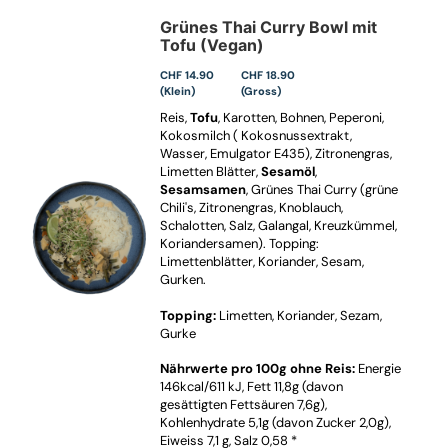
Grünes Thai Curry Bowl mit
Tofu (Vegan)
CHF 14.90
CHF 18.90
(Klein)
(Gross)
Reis,
Tofu
, Karotten, Bohnen, Peperoni,
Kokosmilch ( Kokosnussextrakt,
Wasser, Emulgator E435), Zitronengras,
Limetten Blätter,
Sesamöl
,
Sesamsamen
, Grünes Thai Curry (grüne
Chili's, Zitronengras, Knoblauch,
Schalotten, Salz, Galangal, Kreuzkümmel,
Koriandersamen). Topping:
Limettenblätter, Koriander, Sesam,
Gurken.
Topping:
Limetten, Koriander, Sezam,
Gurke
Nährwerte pro 100g ohne Reis:
Energie
146kcal/611 kJ, Fett 11,8g (davon
gesättigten Fettsäuren 7,6g),
Kohlenhydrate 5,1g (davon Zucker 2,0g),
Eiweiss 7,1 g, Salz 0,58 *