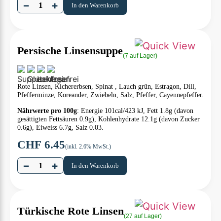
−
+
In den Warenkorb
Persische Linsensuppe
(7 auf Lager)
Rote Linsen, Kichererbsen, Spinat , Lauch grün, Estragon, Dill,
Pfefferminze, Koreander, Zwiebeln, Salz, Pfeffer, Cayennepfeffer.
Nährwerte pro 100g
: Energie 101cal/423 kJ, Fett 1.8g (davon
gesättigten Fettsäuren 0.9g), Kohlenhydrate 12.1g (davon Zucker
0.6g), Eiweiss 6.7g, Salz 0.03.
CHF
6.45
(inkl. 2.6% MwSt.)
−
+
In den Warenkorb
Türkische Rote Linsen
(27 auf Lager)