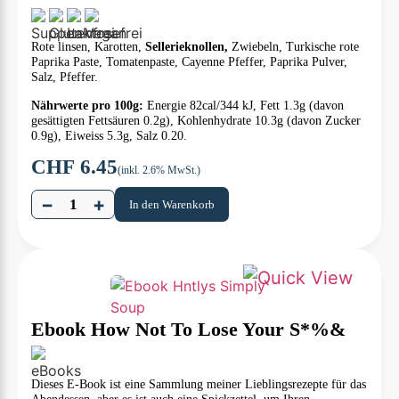
Rote linsen, Karotten,
Sellerieknollen,
Zwiebeln, Turkische rote
Paprika Paste, Tomatenpaste, Cayenne Pfeffer, Paprika Pulver,
Salz, Pfeffer.
Nährwerte pro 100g:
Energie 82cal/344 kJ, Fett 1.3g (davon
gesättigten Fettsäuren 0.2g), Kohlenhydrate 10.3g (davon Zucker
0.9g), Eiweiss 5.3g, Salz 0.20.
CHF
6.45
(inkl. 2.6% MwSt.)
−
+
In den Warenkorb
Ebook How Not To Lose Your S*%&
Dieses E-Book ist eine Sammlung meiner Lieblingsrezepte für das