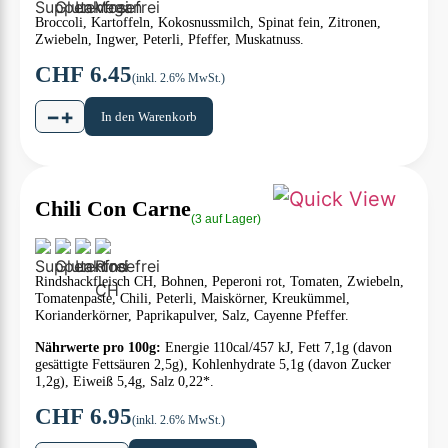
Broccoli, Kartoffeln, Kokosnussmilch, Spinat fein, Zitronen,
Zwiebeln, Ingwer, Peterli, Pfeffer, Muskatnuss.
CHF
6.45
(inkl. 2.6% MwSt.)
−
+
In den Warenkorb
Chili Con Carne
(3 auf Lager)
Rindshackfleisch CH, Bohnen, Peperoni rot, Tomaten, Zwiebeln,
Tomatenpaste, Chili, Peterli, Maiskörner, Kreukümmel,
Korianderkörner, Paprikapulver, Salz, Cayenne Pfeffer.
Nährwerte pro 100g:
Energie 110cal/457 kJ, Fett 7,1g (davon
gesättigte Fettsäuren 2,5g), Kohlenhydrate 5,1g (davon Zucker
1,2g), Eiweiß 5,4g, Salz 0,22*.
CHF
6.95
(inkl. 2.6% MwSt.)