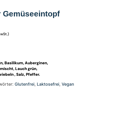
r Gemüseeintopf
MwSt.)
n, Basilikum, Auberginen,
mischt, Lauch grün,
iebeln , Salz, Pfeffer.
wörter:
Glutenfrei
,
Laktosefrei
,
Vegan