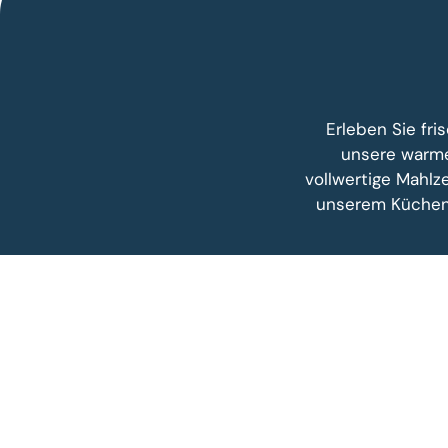
Erleben Sie fr
unsere warme
vollwertige Mahlze
unserem Küchenc
ÜBER UNS
hello@simplysoup.ch
| Catering-Anfragen:
order@socatering.ch
oder
Tel.
Copyright simply soup |
Impressum |
Datenschutzbestimmungen |
Allgemei