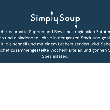
ische, nahrhafte Suppen und Bowls aus regionalen Zutate
n und einladenden Lokale in der ganzen Stadt und geni
it, die schnell und mit einem Lächeln serviert wird. Seh
hef zusammengestellte Wochenkarte an und gönnen Si
Spezialitäten.
ENTDECKE SO CATERING
STANDORTE
UNSERE 
 076 361 37 41
ne Geschäftsbedingungen |
FAQs |
Entwickelt von
Gen-xt Solutions