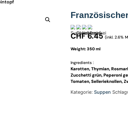
intopf
Französische
CHF
6.45
(inkl. 2.6% 
Weight: 350 ml
Ingredients :
Karotten, Thymian, Rosmari
Zucchetti grün, Peperoni ge
Tomaten, Sellerieknollen, Zw
Kategorie:
Suppen
Schlag