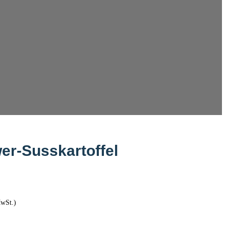
er-Susskartoffel
MwSt.)