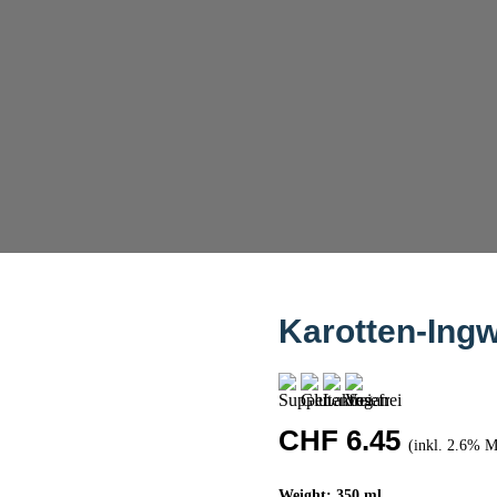
Karotten-Ingw
CHF
6.45
(inkl. 2.6% 
Weight: 350 ml