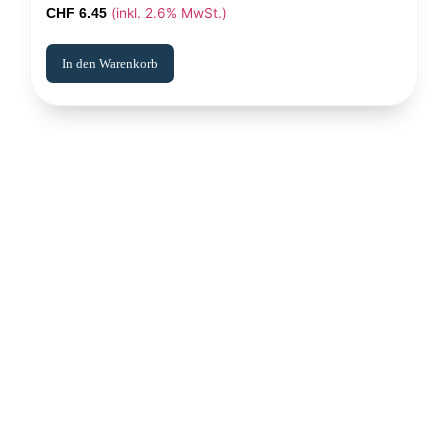
(inkl. 2.6% MwSt.)
CHF
6.45
In den Warenkorb
Erleben Sie frische, nahrhafte Suppen und Bowls aus regionalen
Zutaten. Besuchen Sie unsere warmen und einladenden Lokale in der
ganzen Stadt und genießen Sie eine vollwertige Mahlzeit, die schnell
und mit einem Lächeln serviert wird. Sehen Sie sich die von unserem
Küchenchef zusammengestellte Wochenkarte an und gönnen Sie sich
saisonale Spezialitäten.
ÜBER UNS
ENTDECKE SO CATERING
STANDORTE