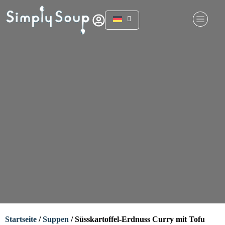
Startseite
/
Suppen
/ Süsskartoffel-Erdnuss Curry mit Tofu