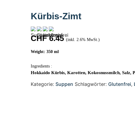
Kürbis-Zimt
CHF
6.45
(inkl. 2.6% MwSt.)
Weight: 350 ml
Ingredients :
Hokkaido Kürbis, Karotten, Kokosnussmilch, Salz, Pf
Kategorie:
Suppen
Schlagwörter:
Glutenfrei
,
Erleben Sie fris
warmen und einladen