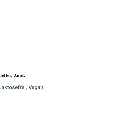
effer, Zimt.
Laktosefrei
,
Vegan
che, nahrhafte Suppen und Bowls aus regionalen Zutaten. Be
den Lokale in der ganzen Stadt und genießen Sie eine vollw